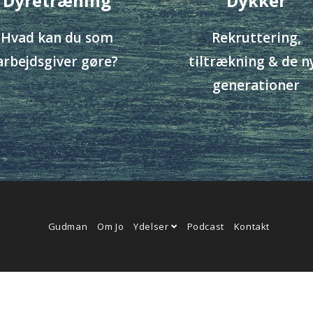
Dyretræning
Dykker
Hvad kan du som
Rekruttering,
arbejdsgiver gøre?
tiltrækning & de n
generationer
Gudman
Om Jo
Ydelser
Podcast
Kontakt