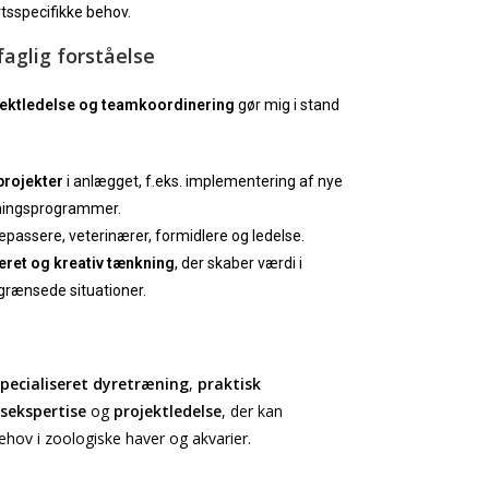
tsspecifikke behov.
faglig forståelse
jektledelse og teamkoordinering
gør mig i stand
projekter
i anlægget, f.eks. implementering af nye
ræningsprogrammer.
passere, veterinærer, formidlere og ledelse.
eret og kreativ tænkning
, der skaber værdi i
grænsede situationer.
specialiseret dyretræning
,
praktisk
sekspertise
og
projektledelse
, der kan
behov i zoologiske haver og akvarier.