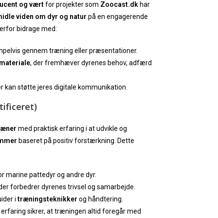
ucent og vært
for projekter som
Zoocast.dk
har
idle viden om dyr og natur
på en engagerende
derfor bidrage med:
mpelvis gennem træning eller præsentationer.
materiale
, der fremhæver dyrenes behov, adfærd
er kan støtte jeres digitale kommunikation.
ificeret)
ræner
med praktisk erfaring i at udvikle og
ammer
baseret på positiv forstærkning. Dette
r marine pattedyr og andre dyr.
 der forbedrer dyrenes trivsel og samarbejde.
ider i
træningsteknikker
og håndtering.
 erfaring sikrer, at træningen altid foregår med