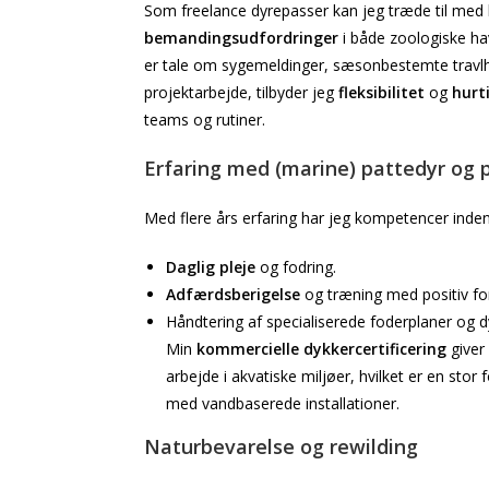
Som freelance dyrepasser kan jeg træde til med 
bemandingsudfordringer
i både zoologiske ha
er tale om sygemeldinger, sæsonbestemte travlh
projektarbejde, tilbyder jeg
fleksibilitet
og
hurt
teams og rutiner.
Erfaring med (marine) pattedyr og 
Med flere års erfaring har jeg kompetencer inden
Daglig pleje
og fodring.
Adfærdsberigelse
og træning med positiv fo
Håndtering af specialiserede foderplaner og 
Min
kommercielle dykkercertificering
giver
arbejde i akvatiske miljøer, hvilket er en stor 
med vandbaserede installationer.
Naturbevarelse og rewilding