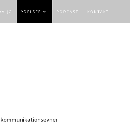
OM JO
YDELSER
PODCAST
KONTAKT
g kommunikationsevner