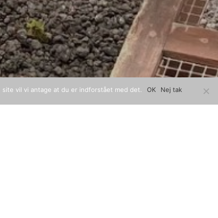
site vil vi antage at du er indforstået med det.
OK
Nej tak