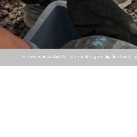
Vi anvender cookies for at sikre at vi giver dig den bedst m