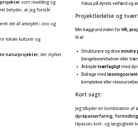
projekter
som rewilding og
fokus på dyrets velfærd og ar
Det betyder, at jeg forstår:
Projektledelse og tvær
ret del af arbejdet i zoo og
Min baggrund inden for
HR, pro
til at:
r lokale kulturer og
Strukturere og drive
mindre 
te naturprojekter
, der styrker
berigelsesinitiativer eller t
Arbejde
tværfagligt
med dyre
Bidrage med
løsningsorient
komplekse eller ressourcebe
Kort sagt:
Jeg tilbyder en kombination af
dyrepasserfaring
,
formidling
tilpasses kort- og langsigtede 