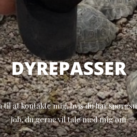
DYREPASSER
l at kontakte mig, hvis du har spørgsmål
job, du gerne vil tale med mig om