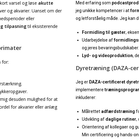
kort varsel og løse
akutte
Med erfaring som
podcastprod
ver og akvarier. Uanset om der
jeg unikke kompetencer i at
form
edsperioder eller
og letforståelig måde. Jeg kan 
ig tilpasning
til eksisterende
Formidling til gæster
, ekse
Udarbejdelse af
formidlings
primater
og jeres bevaringsbudskaber.
Lyd- og videoproduktion
, d
 for:
Dyretræning (DAZA-cert
Jeg er
DAZA-certificeret dyret
rstærkning.
implementere
træningsprogr
dykkeropgaver.
inkluderer:
 mig desuden mulighed for at
fordel for akvarier eller anlæg
Målrettet
adfærdstræning
fo
Udvikling af
daglige rutiner
,
Orientering af kollegaer og gu
Min certificering og hands-on